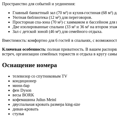
Пространство для событий и уединения:
Главный банкетный зал (70 м²) и кухня-гостиная (68 м²) 
Уютная библиотека (12 м²) для переговоров.
Просторная спа-зона (70 м²) с хаммамом и бассейном для
Две изолированные спальни (33 м² и 36 м² на втором эта
Зал с детской зоной (46 м²) для семейного отдыха.
Вместимость: комфортно для 6 гостей в спальнях, с возможнос
Ключевая особенность
: полная приватность. В вашем распор
встреч, организации семейных торжеств и отдыха в кругу самы
Оснащение номера
телевизор со спутниковым TV
кондиционер
мини-бар
фен Dyson
весы BORK
кофемашина Julius Meinl
двуспальная кровать размера king-size
диван-кровать
стулья