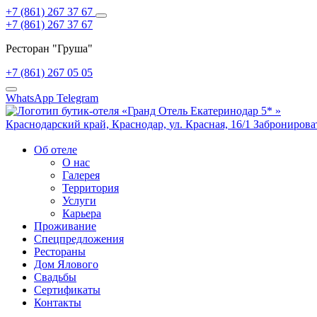
+7 (861) 267 37 67
+7 (861) 267 37 67
Ресторан "Груша"
+7 (861) 267 05 05
WhatsApp
Telegram
Краснодарский край,
Краснодар,
ул. Красная, 16/1
Забронирова
Об отеле
О нас
Галерея
Территория
Услуги
Карьера
Проживание
Спецпредложения
Рестораны
Дом Ялового
Свадьбы
Сертификаты
Контакты