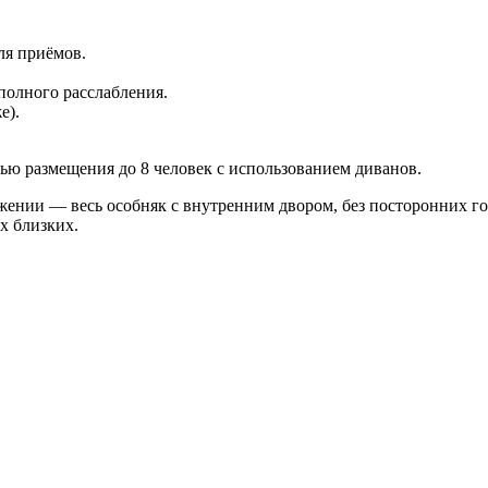
для приёмов.
 полного расслабления.
же).
тью размещения до 8 человек с использованием диванов.
яжении — весь особняк с внутренним двором, без посторонних г
х близких.